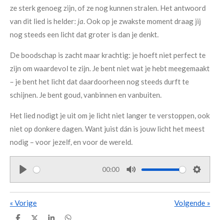
ze sterk genoeg zijn, of ze nog kunnen stralen. Het antwoord
van dit lied is helder:
ja
. Ook op je zwakste moment draag jij
nog steeds een licht dat groter is dan je denkt.
De boodschap is zacht maar krachtig: je hoeft niet perfect te
zijn om waardevol te zijn. Je bent niet wat je hebt meegemaakt
– je bent het licht dat daardoorheen nog steeds durft te
schijnen. Je bent goud, vanbinnen en vanbuiten.
Het lied nodigt je uit om je licht niet langer te verstoppen, ook
niet op donkere dagen. Want juist dán is jouw licht het meest
nodig – voor jezelf, en voor de wereld.
00:00
P
M
S
l
u
e
«
Vorige
Volgende
»
a
t
t
y
e
t