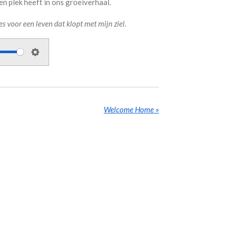
n plek heeft in ons groeiverhaal.
ies voor een leven dat klopt met mijn ziel
.
S
e
t
t
Welcome Home
»
i
n
g
s