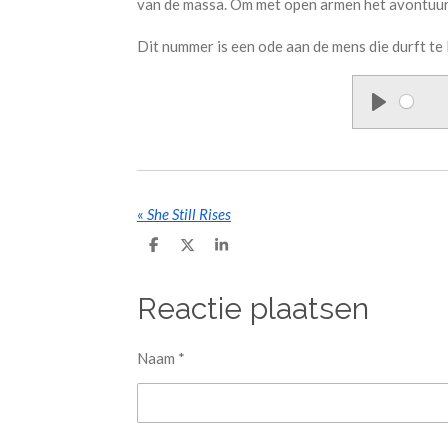
van de massa. Om met open armen het avontuur a
Dit nummer is een ode aan de mens die durft te l
P
l
a
y
«
She Still Rises
D
D
S
e
e
h
l
e
a
e
l
r
Reactie plaatsen
n
e
Naam *