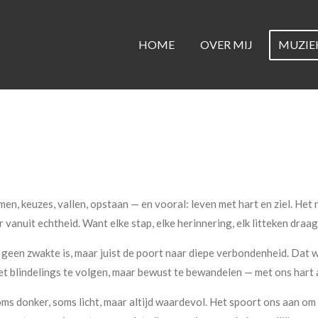
HOME
OVER MIJ
MUZIE
men, keuzes, vallen, opstaan — en vooral: leven met hart en ziel. Het
r vanuit echtheid. Want elke stap, elke herinnering, elk litteken draa
 geen zwakte is, maar juist de poort naar diepe verbondenheid. Dat
et blindelings te volgen, maar bewust te bewandelen — met ons hart 
soms donker, soms licht, maar altijd waardevol. Het spoort ons aan om