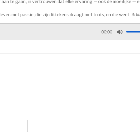
an te gaan, in vertrouwen dat elke ervaring — ook de moeilijke — ee
even met passie, die zijn littekens draagt met trots, en die weet:
ik k
00:00
M
u
t
e