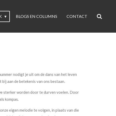
K
BLOGS EN COLUMNS
CONTACT
 nummer nodigt je uit om de dans van het leven
gt bij aan de betekenis van ons bestaan.
 we sterker worden door te durven voelen. Door
als kompas.
 onze eigen melodie te volgen, in plaats van die