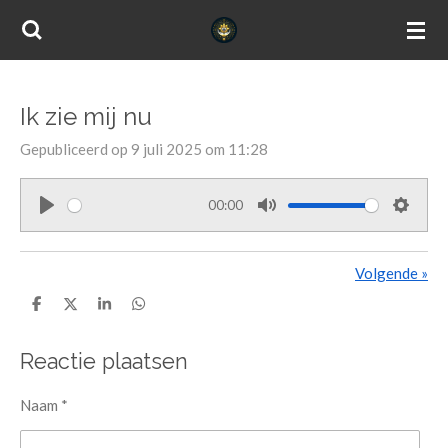
Ga
direct
naar
de
Ik zie mij nu
hoofdinhoud
Gepubliceerd op 9 juli 2025 om 11:28
00:00
P
M
S
l
u
e
Volgende
»
a
t
t
y
e
t
D
D
S
D
e
e
h
e
i
l
e
a
l
n
e
l
r
e
Reactie plaatsen
n
e
n
g
s
Naam *