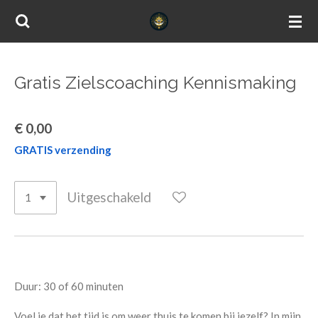
Ga
direct
naar
de
Gratis Zielscoaching Kennismaking
hoofdinhoud
€ 0,00
GRATIS verzending
Uitgeschakeld
Duur: 30 of 60 minuten
Voel je dat het tijd is om weer thuis te komen bij jezelf? In mijn