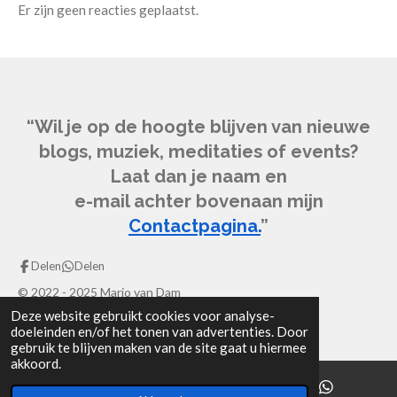
Er zijn geen reacties geplaatst.
“Wil je op de hoogte blijven van nieuwe
blogs, muziek, meditaties of events?
Laat dan je naam en
e-mail achter bovenaan mijn
Contactpagina.
”
Delen
Delen
© 2022 - 2025 Mario van Dam
Deze website gebruikt cookies voor analyse-
Powered by
JouwWeb
doeleinden en/of het tonen van advertenties. Door
gebruik te blijven maken van de site gaat u hiermee
akkoord.