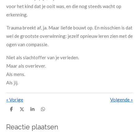
voor het kind dat je ooit was, en die nog steeds wacht op
erkenning.
Trauma breekt af, ja. Maar liefde bouwt op. En misschien is dat
wel de grootste overwinning: jezelf opnieuw leren zien met de
ogen van compassie.
Niet als slachtoffer van je verleden.
Maar als overlever.
Als mens.
Als jij.
«
Vorige
Volgende
»
D
D
S
D
e
e
h
e
l
e
a
l
e
l
r
e
Reactie plaatsen
n
e
n