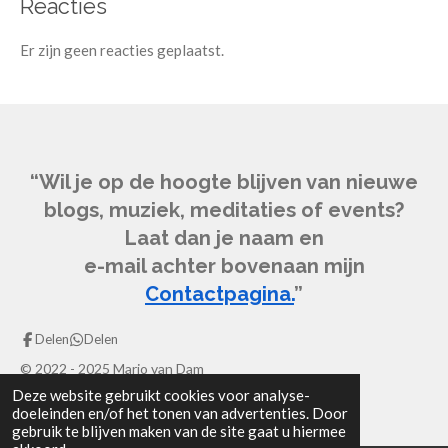
Reacties
Er zijn geen reacties geplaatst.
“Wil je op de hoogte blijven van nieuwe
blogs, muziek, meditaties of events?
Laat dan je naam en
e-mail achter bovenaan mijn
Contactpagina.
”
Delen
Delen
© 2022 - 2025 Mario van Dam
Deze website gebruikt cookies voor analyse-
Powered by
JouwWeb
doeleinden en/of het tonen van advertenties. Door
gebruik te blijven maken van de site gaat u hiermee