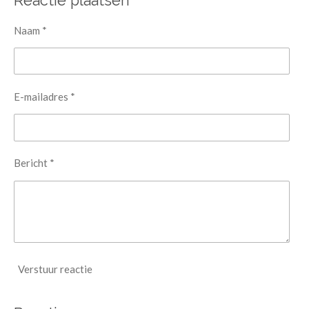
Reactie plaatsen
n
e
n
Naam *
E-mailadres *
Bericht *
Verstuur reactie